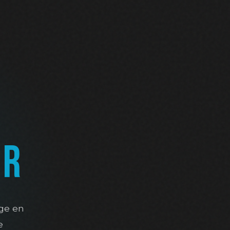
UR
age en
e