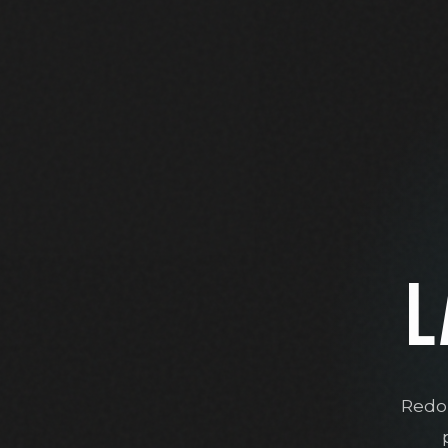
L
Redon